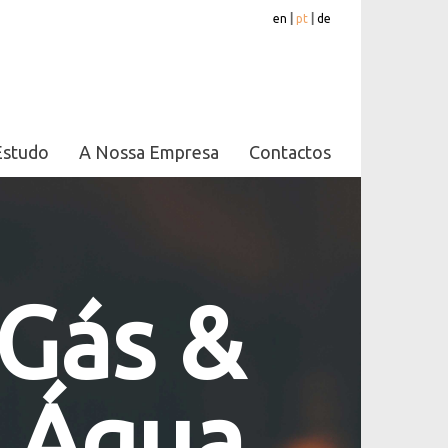
en
|
pt
|
de
Estudo
A Nossa Empresa
Contactos
 Gás &
Água