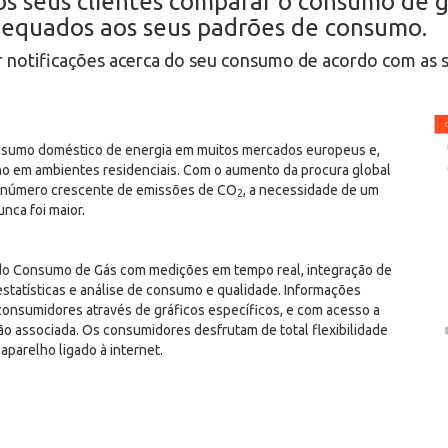
s seus clientes comparar o consumo de g
adequados aos seus padrões de consumo.
otificações acerca do seu consumo de acordo com as su
nsumo doméstico de energia em muitos mercados europeus e,
no em ambientes residenciais. Com o aumento da procura global
um número crescente de emissões de CO
, a necessidade de um
2
nca foi maior.
do Consumo de Gás com medições em tempo real, integração de
 estatísticas e análise de consumo e qualidade. Informações
onsumidores através de gráficos específicos, e com acesso a
o associada. Os consumidores desfrutam de total flexibilidade
aparelho ligado à internet.